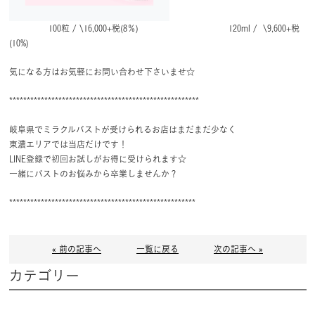
100粒 / \16,000+税(8％) 120ml / \9,600+税
(10%)
気になる方はお気軽にお問い合わせ下さいませ☆
******************************************************
岐阜県でミラクルバストが受けられるお店はまだまだ少なく
東濃エリアでは当店だけです！
LINE登録で初回お試しがお得に受けられます☆
一緒にバストのお悩みから卒業しませんか？
*****************************************************
« 前の記事へ
一覧に戻る
次の記事へ »
カテゴリー